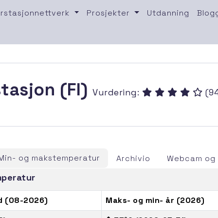
rstasjonnettverk
Prosjekter
Utdanning
Blog
stasjon (FI)
Vurdering:
(9
Min- og makstemperatur
Archivio
Webcam og 
mperatur
d (08-2026)
Maks- og min- år (2026)