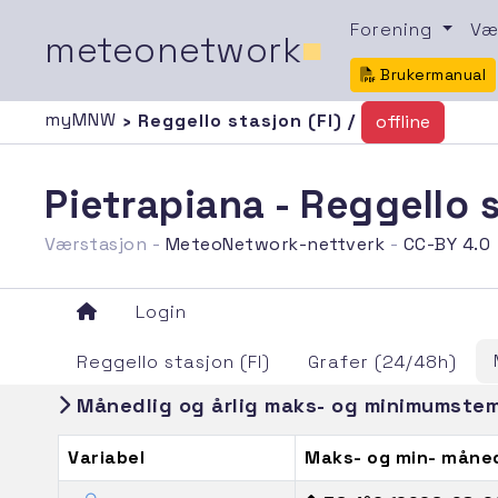
Forening
Væ
meteonetwork
■
Brukermanual
myMNW
› Reggello stasjon (FI) /
offline
Pietrapiana - Reggello 
Værstasjon -
MeteoNetwork-nettverk
-
CC-BY 4.0
Login
Reggello stasjon (FI)
Grafer (24/48h)
Månedlig og årlig maks- og minimumste
Variabel
Maks- og min- måne