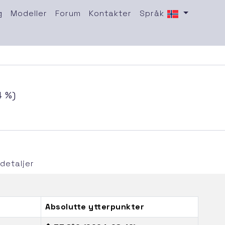
g
Modeller
Forum
Kontakter
Språk
4 %)
detaljer
Absolutte ytterpunkter