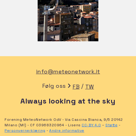
info@meteonetwork.it
Følg oss
/
FB
TW
Always looking at the sky
Forening MeteoNetwork OdV - Via Cascina Bianca, 9/5 20142
Milano (MI) - CF 03968320964 - Lisens
CC-BY 4.0
–
Støtte
-
Personvernerklæring
-
Andre informative