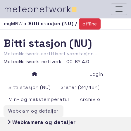
meteonetwork
■
myMNW
› Bitti stasjon (NU) /
offline
Bitti stasjon (NU)
MeteoNetwork-sertifisert værstasjon -
MeteoNetwork-nettverk
-
CC-BY 4.0
Login
Bitti stasjon (NU)
Grafer (24/48h)
Min- og makstemperatur
Archivio
Webcam og detaljer
Webkamera og detaljer