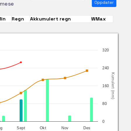
Oppdater
mese
in
Regn
Akkumulert regn
WMax
320
240
Kumulert (mm)
160
80
0
ug
Sept
Okt
Nov
Des