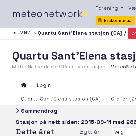
Forening
Væ
meteonetwork
■
Brukermanual
myMNW
› Quartu Sant'Elena stasjon (CA) /
o
Quartu Sant'Elena stas
MeteoNetwork-sertifisert værstasjon -
MeteoNet
Login
Quartu Sant'Elena stasjon (CA)
Grafer (2
Sammendrag
Stasjon på nett siden:
2015-09-11
med 286
Dette året
Bytt år