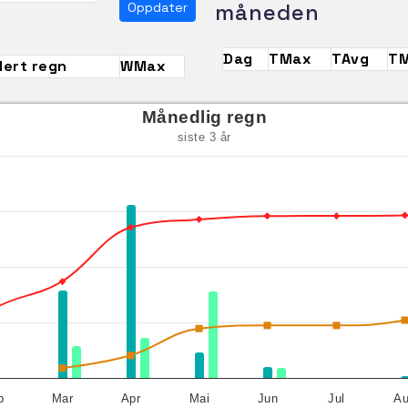
måneden
Oppdater
Dag
TMax
TAvg
TM
ert regn
WMax
Månedlig regn
siste 3 år
b
Mar
Apr
Mai
Jun
Jul
A