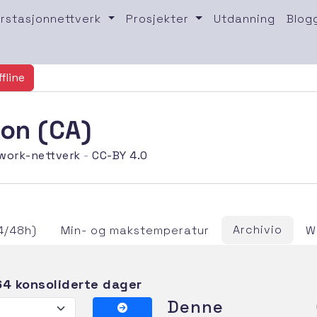
rstasjonnettverk
Prosjekter
Utdanning
Blog
ffline
jon (CA)
work-nettverk
-
CC-BY 4.0
Archivio
4/48h)
Min- og makstemperatur
W
4 konsoliderte dager
Denne