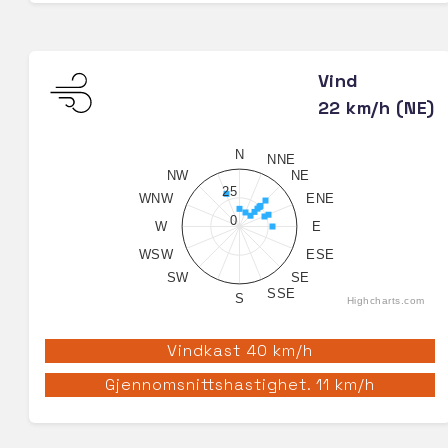
Vind
22 km/h (NE)
N
NNE
NW
NE
25
WNW
ENE
0
W
E
WSW
ESE
SW
SE
SSE
S
Highcharts.com
Vindkast 40 km/h
Gjennomsnittshastighet. 11 km/h