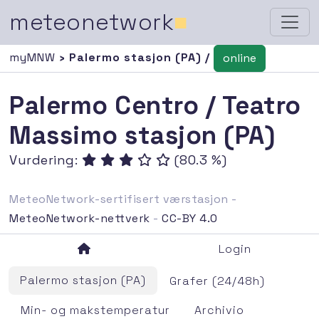
meteonetwork
■
myMNW
› Palermo stasjon (PA) /
online
Palermo Centro / Teatro
Massimo stasjon (PA)
Vurdering:
(80.3 %)
MeteoNetwork-sertifisert værstasjon -
MeteoNetwork-nettverk
-
CC-BY 4.0
Login
Palermo stasjon (PA)
Grafer (24/48h)
Min- og makstemperatur
Archivio