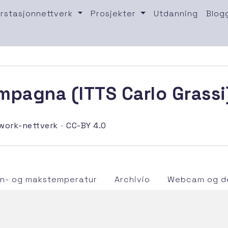
rstasjonnettverk
Prosjekter
Utdanning
Blog
mpagna (ITTS Carlo Grassi
work-nettverk
-
CC-BY 4.0
in- og makstemperatur
Archivio
Webcam og de