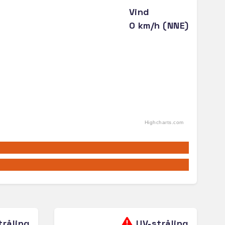
Vind
0 km/h (NNE)
Highcharts.com
tråling
UV-stråling