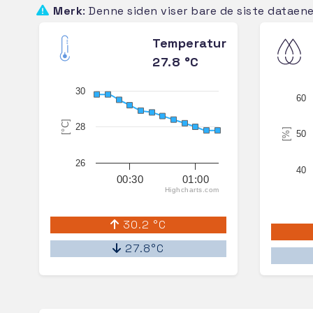
Merk
: Denne siden viser bare de siste dataen
Temperatur
27.8 °C
30
60
[°C]
28
[%]
50
26
40
00:30
01:00
Highcharts.com
30.2 °C
27.8°C