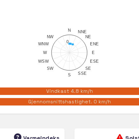
N
NNE
NW
NE
0
WNW
ENE
W
E
WSW
ESE
SW
SE
SSE
S
Vindkast 4.8 km/h
Gjennomsnittshastighet. 0 km/h
Varmeindeks
Sols