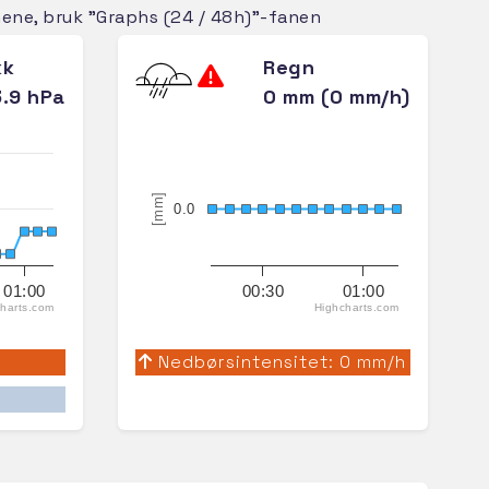
imene, bruk "Graphs (24 / 48h)"-fanen
kk
Regn
3.9 hPa
0 mm (0 mm/h)
[mm]
0.0
01:00
00:30
01:00
harts.com
Highcharts.com
Nedbørsintensitet: 0 mm/h