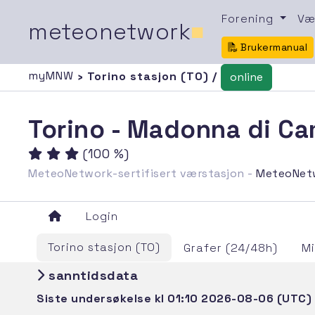
Forening
Væ
meteonetwork
■
Brukermanual
myMNW
› Torino stasjon (TO) /
online
Torino - Madonna di Ca
(100 %)
MeteoNetwork-sertifisert værstasjon -
MeteoNet
Login
Torino stasjon (TO)
Grafer (24/48h)
M
sanntidsdata
Siste undersøkelse kl 01:10 2026-08-06 (UTC)