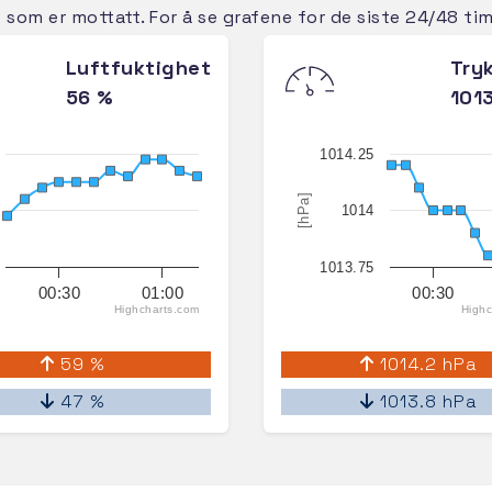
e som er mottatt. For å se grafene for de siste 24/48 t
Luftfuktighet
Try
56 %
101
1014.25
[hPa]
1014
1013.75
00:30
01:00
00:30
Highcharts.com
Highc
59 %
1014.2 hPa
47 %
1013.8 hPa