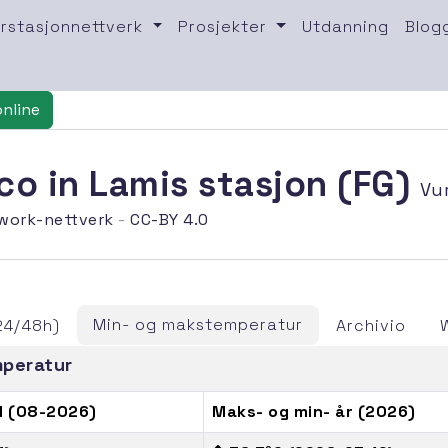
rstasjonnettverk
Prosjekter
Utdanning
Blog
online
co in Lamis stasjon (FG)
Vu
work-nettverk
-
CC-BY 4.0
Min- og makstemperatur
24/48h)
Archivio
mperatur
d (08-2026)
Maks- og min- år (2026)