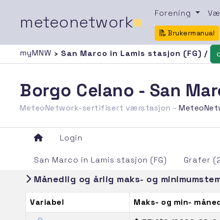
Forening
Væ
meteonetwork
■
Brukermanual
myMNW
› San Marco in Lamis stasjon (FG) /
Borgo Celano - San Mar
MeteoNetwork-sertifisert værstasjon -
MeteoNet
Login
San Marco in Lamis stasjon (FG)
Grafer (
Månedlig og årlig maks- og minimumste
Variabel
Maks- og min- måne