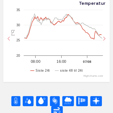
Temperatur
35
30
[°C]
25
Previous
Nex
20
08:00
16:00
07/08
Siste 24t
siste 48 til 24t
Highcharts.com