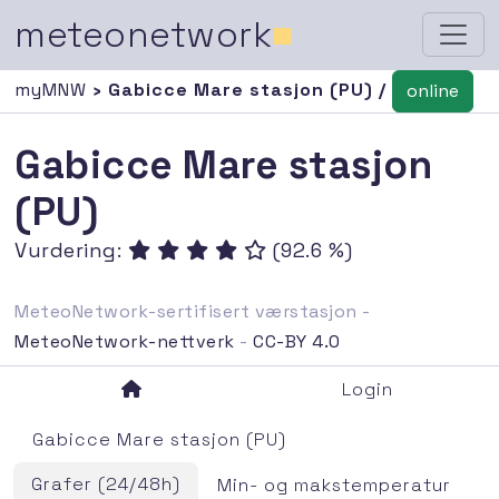
meteonetwork
■
myMNW
› Gabicce Mare stasjon (PU) /
online
Gabicce Mare stasjon
(PU)
Vurdering:
(92.6 %)
MeteoNetwork-sertifisert værstasjon -
MeteoNetwork-nettverk
-
CC-BY 4.0
Login
Gabicce Mare stasjon (PU)
Grafer (24/48h)
Min- og makstemperatur