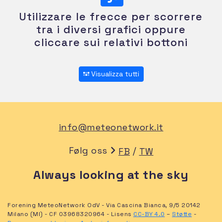
Utilizzare le frecce per scorrere
tra i diversi grafici oppure
cliccare sui relativi bottoni
Visualizza tutti
info@meteonetwork.it
Følg oss
/
FB
TW
Always looking at the sky
Forening MeteoNetwork OdV - Via Cascina Bianca, 9/5 20142
Milano (MI) - CF 03968320964 - Lisens
CC-BY 4.0
–
Støtte
-