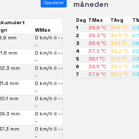
måneden
Oppdater
Dag
TMax
TAvg
TM
kkumulert
1
38.8 °C
31.6 °C
23
egn
WMax
2
39.3 °C
32.8 °C
27
8.9 mm
0 km/h il --
3
38.9 °C
32.1 °C
26
-
4
37.3 °C
30.2 °C
22
91.6 mm
0 km/h il --
5
38.1 °C
31.0 °C
23
-
6
39.5 °C
32.0 °C
25
22.3 mm
0 km/h il --
7
37.6 °C
30.2 °C
23
-
31.4 mm
0 km/h il --
-
20.1 mm
0 km/h il --
-
09.3 mm
0 km/h il --
-
47.3 mm
0 km/h il --
-