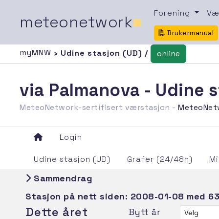
Forening
Væ
meteonetwork
■
Brukermanual
myMNW
› Udine stasjon (UD) /
online
via Palmanova - Udine 
MeteoNetwork-sertifisert værstasjon -
MeteoNet
Login
Udine stasjon (UD)
Grafer (24/48h)
Mi
Sammendrag
Stasjon på nett siden:
2008-01-08
med 63
Dette året
Bytt år