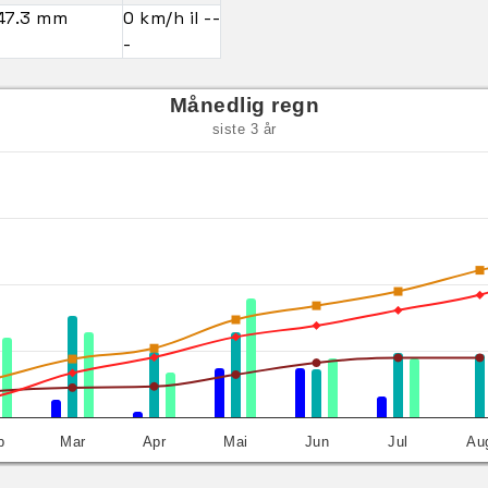
47.3 mm
0 km/h il --
-
Månedlig regn
siste 3 år
b
Mar
Apr
Mai
Jun
Jul
Au