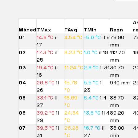
A
Måned
TMax
TAvg
TMin
Regn
r
01
14.9 °C
il
4.54 °C
-5.6 °C
il 8
78.90
7
17
mm
02
17.3 °C
il
8.23 °C
1.0 °C
il 18
112.70
1
25
mm
03
19.4 °C
il
11.24 °C
2.8 °C
il 31
30.70
2
16
mm
04
26.8 °C
il
15.78
5.5 °C
il
9.10 mm
2
26
°C
23
05
33.1 °C
il
18.69
6.4 °C
il 1
88.70
3
27
°C
mm
06
39.2 °C
il
24.54
13.6 °C
il 4
89.20
4
29
°C
mm
07
39.5 °C
il
26.28
16.7 °C
il
38.00
4
31
°C
27
mm