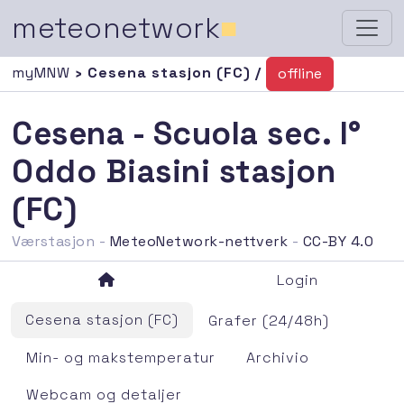
meteonetwork
■
myMNW
› Cesena stasjon (FC) /
offline
Cesena - Scuola sec. I°
Oddo Biasini stasjon
(FC)
Værstasjon -
MeteoNetwork-nettverk
-
CC-BY 4.0
Login
Cesena stasjon (FC)
Grafer (24/48h)
Min- og makstemperatur
Archivio
Webcam og detaljer