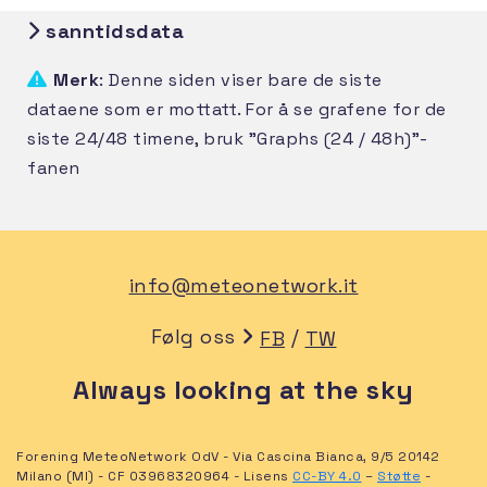
sanntidsdata
Merk
: Denne siden viser bare de siste
dataene som er mottatt. For å se grafene for de
siste 24/48 timene, bruk "Graphs (24 / 48h)"-
fanen
info@meteonetwork.it
Følg oss
/
FB
TW
Always looking at the sky
Forening MeteoNetwork OdV - Via Cascina Bianca, 9/5 20142
Milano (MI) - CF 03968320964 - Lisens
CC-BY 4.0
–
Støtte
-