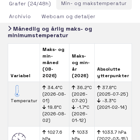
Min- og makstemperatur
Grafer (24/48h)
Archivio
Webcam og detaljer
Månedlig og årlig maks- og
minimumstemperatur
Maks- og
min-
Maks-
måned
og min-
(08-
år
Absolutte
Variabel
2026)
(2026)
ytterpunkter
34.4°C
36.2°C
37.8°C
(2026-08-
(2026-
(2025-07-25)
Temperatur
01)
07-20)
-3.3°C
19.8°C
-1.7°C
(2021-02-14)
(2026-08-
(2026-
02)
01-12)
1027.6
1033
1033.7 hPa
hPa
hPa
(2022-03-15)