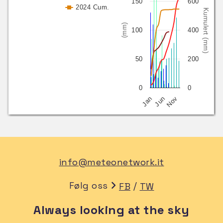
150
600
2024 Cum.
Kumulert (mm)
(mm)
100
400
50
200
0
0
Nov
Jun
Jan
info@meteonetwork.it
Følg oss
/
FB
TW
Always looking at the sky