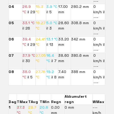
---
04
26.9
15.3
3.9 °C
17.00
280.2 mm
0
°C
il 29
°C
il 5
mm
km/h il
---
05
33.1 °C
18.27
5.0 °C
28.60
308.8 mm
0
il 26
°C
il 3
mm
km/h il
---
06
39.4
24.41
13.1 °C
33.20
342 mm
0
°C
il 29
°C
il 13
mm
km/h il
---
07
37.9 °C
27.05
16.4
38.60
380.6 mm
0
il 30
°C
°C
il 7
mm
km/h il
---
08
38.0
27.76
19.2
7.40
388 mm
0
°C
il 5
°C
°C
il 8
mm
km/h il
---
Akkumulert
Dag
TMax
TAvg
TMin
Regn
regn
WMax
1
37.3
28.7
20.6
0.00
0 mm
---
°C
°C
°C
mm
km/h