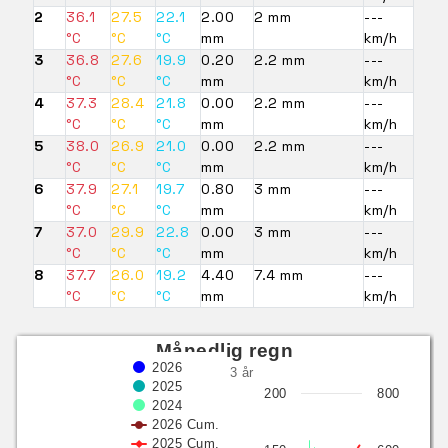
2
36.1
27.5
22.1
2.00
2 mm
---
°C
°C
°C
mm
km/h
3
36.8
27.6
19.9
0.20
2.2 mm
---
°C
°C
°C
mm
km/h
4
37.3
28.4
21.8
0.00
2.2 mm
---
°C
°C
°C
mm
km/h
5
38.0
26.9
21.0
0.00
2.2 mm
---
°C
°C
°C
mm
km/h
6
37.9
27.1
19.7
0.80
3 mm
---
°C
°C
°C
mm
km/h
7
37.0
29.9
22.8
0.00
3 mm
---
°C
°C
°C
mm
km/h
8
37.7
26.0
19.2
4.40
7.4 mm
---
°C
°C
°C
mm
km/h
Månedlig regn
2026
siste 3 år
2025
200
800
2024
2026 Cum.
2025 Cum.