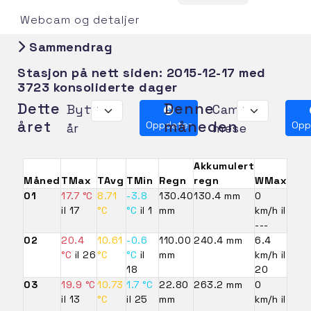
Webcam og detaljer
Sammendrag
Stasjon på nett siden:
2015-12-17
med
3723 konsoliderte dager
Dette
Denne
Bytt
Cambia
året
måneden
Oppdater
Opp
år
mese
Akkumulert
Måned
TMax
TAvg
TMin
Regn
regn
WMax
01
17.7 °C
8.71
-3.8
130.40
130.4 mm
0
il 17
°C
°C
il 1
mm
km/h il
---
02
20.4
10.61
-0.6
110.00
240.4 mm
6.4
°C
il 26
°C
°C
il
mm
km/h il
18
20
03
19.9 °C
10.73
1.7 °C
22.80
263.2 mm
0
il 13
°C
il 25
mm
km/h il