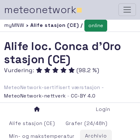
meteonetwork
■
myMNW
› Alife stasjon (CE) /
online
Alife loc. Conca d'Oro
stasjon (CE)
Vurdering:
(98.2 %)
MeteoNetwork-sertifisert værstasjon -
MeteoNetwork-nettverk
-
CC-BY 4.0
Login
Alife stasjon (CE)
Grafer (24/48h)
Archivio
Min- og makstemperatur