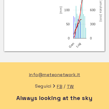
Cumulata (mm)
(mm)
100
600
50
300
0
0
Gen
Lug
info@meteonetwork.it
Seguici
/
FB
TW
Always looking at the sky