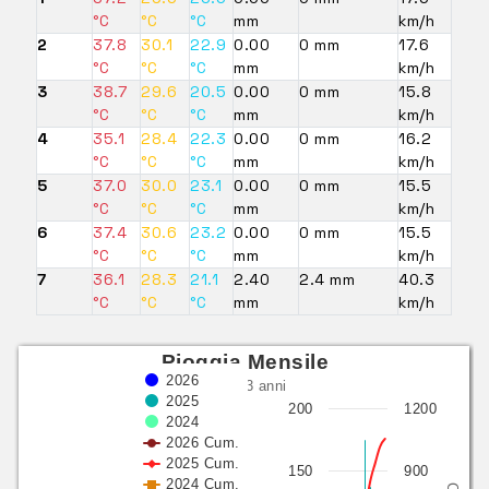
°C
°C
°C
mm
km/h
2
37.8
30.1
22.9
0.00
0 mm
17.6
°C
°C
°C
mm
km/h
3
38.7
29.6
20.5
0.00
0 mm
15.8
°C
°C
°C
mm
km/h
4
35.1
28.4
22.3
0.00
0 mm
16.2
°C
°C
°C
mm
km/h
5
37.0
30.0
23.1
0.00
0 mm
15.5
°C
°C
°C
mm
km/h
6
37.4
30.6
23.2
0.00
0 mm
15.5
°C
°C
°C
mm
km/h
7
36.1
28.3
21.1
2.40
2.4 mm
40.3
°C
°C
°C
mm
km/h
Pioggia Mensile
2026
ultimi 3 anni
2025
200
1200
2024
2026 Cum.
2025 Cum.
150
900
2024 Cum.