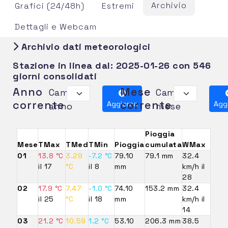
Archivio
Grafici (24/48h)
Estremi
Dettagli e Webcam
Archivio dati meteorologici
Stazione in linea dal:
2025-01-26
con 546
giorni consolidati
Anno
Mese
Cambia
Cambia
corrente
corrente
Aggiorna
Agg
anno
mese
Pioggia
Mese
TMax
TMed
TMin
Pioggia
cumulata
WMax
01
13.8 °C
3.29
-7.2 °C
79.10
79.1 mm
32.4
il 17
°C
il 8
mm
km/h il
28
02
17.9 °C
7.47
-1.0 °C
74.10
153.2 mm
32.4
il 25
°C
il 18
mm
km/h il
14
03
21.2 °C
10.59
1.2 °C
53.10
206.3 mm
38.5