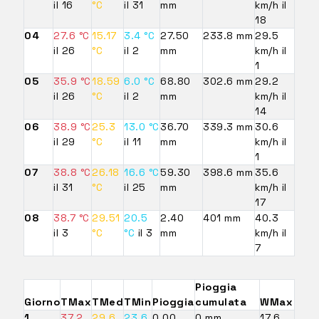
il 16
°C
il 31
mm
km/h il
18
04
27.6 °C
15.17
3.4 °C
27.50
233.8 mm
29.5
il 26
°C
il 2
mm
km/h il
1
05
35.9 °C
18.59
6.0 °C
68.80
302.6 mm
29.2
il 26
°C
il 2
mm
km/h il
14
06
38.9 °C
25.3
13.0 °C
36.70
339.3 mm
30.6
il 29
°C
il 11
mm
km/h il
1
07
38.8 °C
26.18
16.6 °C
59.30
398.6 mm
35.6
il 31
°C
il 25
mm
km/h il
17
08
38.7 °C
29.51
20.5
2.40
401 mm
40.3
il 3
°C
°C
il 3
mm
km/h il
7
Pioggia
Giorno
TMax
TMed
TMin
Pioggia
cumulata
WMax
1
37.2
29.6
23.6
0.00
0 mm
17.6