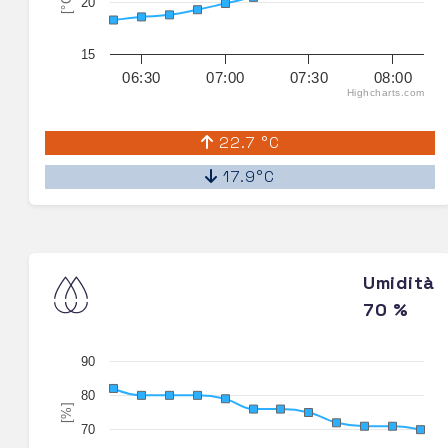
[°C]
20
15
06:30
07:00
07:30
08:00
Highcharts.com
22.7 °C
17.9°C
Umidità
70 %
90
80
[%]
70