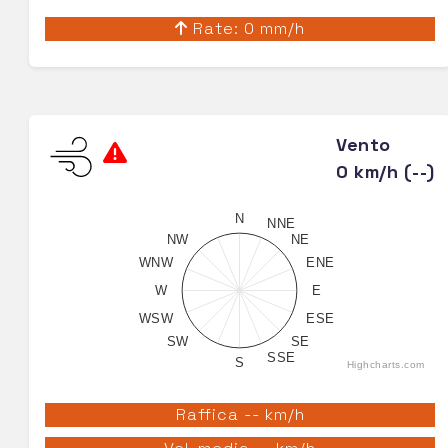
Rate: 0 mm/h
Vento
0 km/h (--)
N
NNE
NW
NE
WNW
ENE
W
E
WSW
ESE
SW
SE
SSE
S
Highcharts.com
Raffica -- km/h