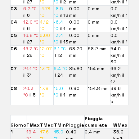
il 27
°C
°C
il 2
mm
km/h il 1
03
6.2 °C
-1.78
-8.5
0.00
0 mm
0.0
il 6
°C
°C
il 18
mm
km/h il 1
04
12.0 °C
4.12
-6.4
0.00
0 mm
0.0
il 6
°C
°C
il 1
mm
km/h il 1
05
16.8 °C
6.06
-3.4
0.00
0 mm
0.0
il 27
°C
°C
il 13
mm
km/h il 1
06
19.7 °C
12.07
3.1 °C
68.20
68.2 mm
54.0
il 28
°C
il 12
mm
km/h il
30
07
21.1 °C
13 °C
6.4 °C
85.80
154 mm
66.2
il 31
il 24
mm
km/h il
17
08
20.3
17.8
15.0
0.80
154.8 mm
39.6
°C
il 5
°C
°C
il 1
mm
km/h il
5
Pioggia
Giorno
TMax
TMed
TMin
Pioggia
cumulata
WMax
1
19.4
17.6
15.0
0.40
0.4 mm
36.0
°C
°C
°C
mm
km/h