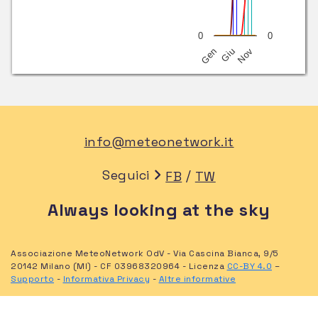
0
0
Nov
Giu
Gen
info@meteonetwork.it
Seguici
/
FB
TW
Always looking at the sky
Associazione MeteoNetwork OdV - Via Cascina Bianca, 9/5
20142 Milano (MI) - CF 03968320964 - Licenza
CC-BY 4.0
–
Supporto
-
Informativa Privacy
-
Altre informative