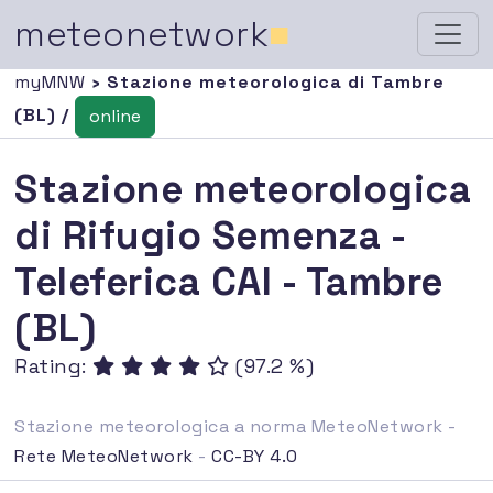
meteonetwork
■
myMNW
› Stazione meteorologica di Tambre
(BL) /
online
Stazione meteorologica
di Rifugio Semenza -
Teleferica CAI - Tambre
(BL)
Rating:
(97.2 %)
Stazione meteorologica a norma MeteoNetwork -
Rete MeteoNetwork
-
CC-BY 4.0