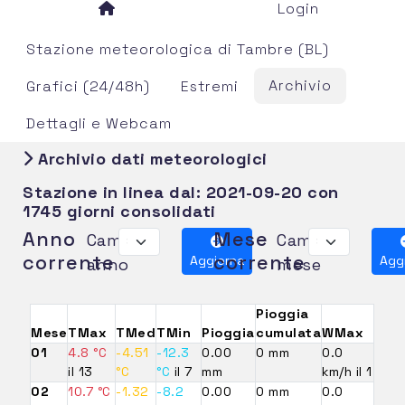
Login
Stazione meteorologica di Tambre (BL)
Archivio
Grafici (24/48h)
Estremi
Dettagli e Webcam
Archivio dati meteorologici
Stazione in linea dal:
2021-09-20
con
1745 giorni consolidati
Anno
Mese
Cambia
Cambia
corrente
corrente
Aggiorna
Agg
anno
mese
Pioggia
Mese
TMax
TMed
TMin
Pioggia
cumulata
WMax
01
4.8 °C
-4.51
-12.3
0.00
0 mm
0.0
il 13
°C
°C
il 7
mm
km/h il 1
02
10.7 °C
-1.32
-8.2
0.00
0 mm
0.0