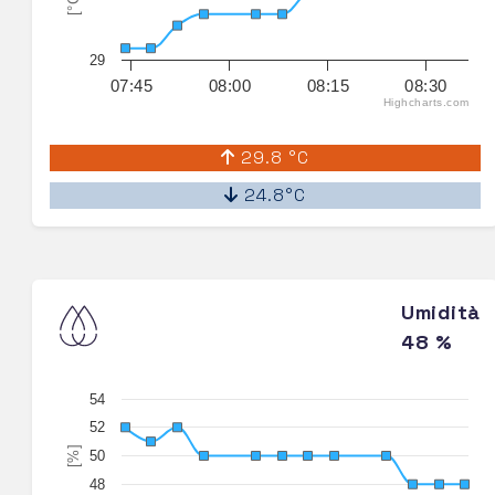
[°C]
29
07:45
08:00
08:15
08:30
Highcharts.com
29.8 °C
24.8°C
Umidità
48 %
54
52
[%]
50
48