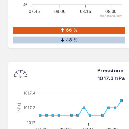
46
07:45
08:00
08:15
08:30
Highcharts.com
66 %
48 %
Pressione
1017.3 hPa
1017.4
[hPa]
1017.2
1017