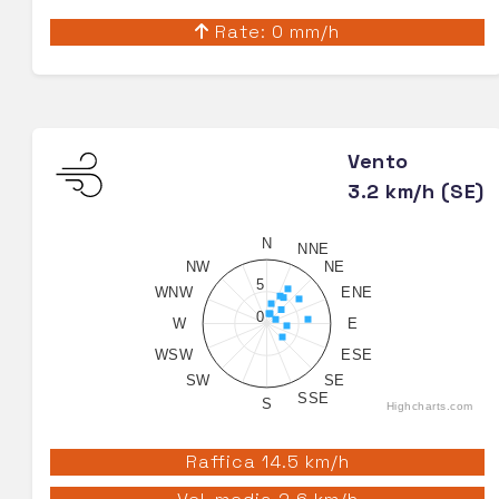
Rate: 0 mm/h
Vento
3.2 km/h (SE)
N
NNE
NW
NE
5
WNW
ENE
0
W
E
WSW
ESE
SW
SE
SSE
S
Highcharts.com
Raffica 14.5 km/h