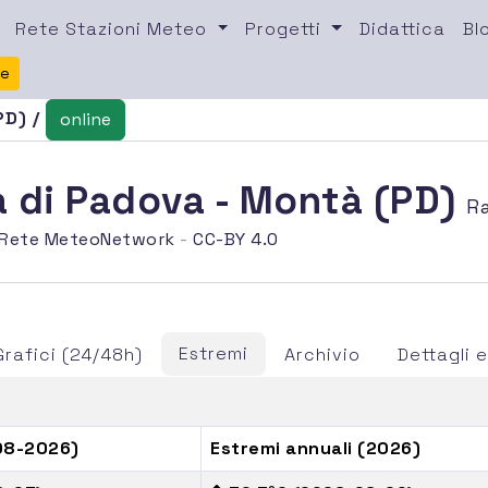
Rete Stazioni Meteo
Progetti
Didattica
Bl
te
PD) /
online
a di Padova - Montà (PD)
R
Rete MeteoNetwork
-
CC-BY 4.0
Estremi
Grafici (24/48h)
Archivio
Dettagli
(08-2026)
Estremi annuali (2026)