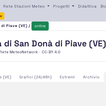
Rete Stazioni Meteo
Progetti
Didattica
Bl
te
di Piave (VE) /
online
 di San Donà di Piave (VE
Rete MeteoNetwork
-
CC-BY 4.0
e (VE)
Grafici (24/48h)
Estremi
Archivio