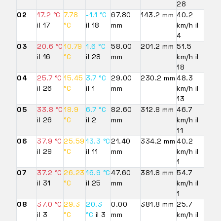
28
02
17.2 °C
7.78
-1.1 °C
67.80
143.2 mm
40.2
il 17
°C
il 18
mm
km/h il
4
03
20.6 °C
10.79
1.6 °C
58.00
201.2 mm
51.5
il 16
°C
il 28
mm
km/h il
18
04
25.7 °C
15.45
3.7 °C
29.00
230.2 mm
48.3
il 26
°C
il 1
mm
km/h il
13
05
33.8 °C
18.9
6.7 °C
82.60
312.8 mm
46.7
il 26
°C
il 2
mm
km/h il
11
06
37.9 °C
25.59
13.3 °C
21.40
334.2 mm
40.2
il 29
°C
il 11
mm
km/h il
1
07
37.2 °C
26.23
16.9 °C
47.60
381.8 mm
54.7
il 31
°C
il 25
mm
km/h il
1
08
37.0 °C
29.3
20.3
0.00
381.8 mm
25.7
il 3
°C
°C
il 3
mm
km/h il