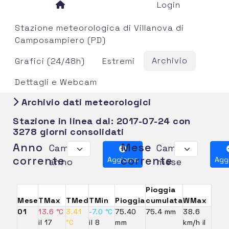
Login
Stazione meteorologica di Villanova di
Camposampiero (PD)
Archivio
Grafici (24/48h)
Estremi
Dettagli e Webcam
Archivio dati meteorologici
Stazione in linea dal:
2017-07-24
con
3278 giorni consolidati
Anno
Mese
Cambia
Cambia
corrente
corrente
Aggiorna
Agg
anno
mese
Pioggia
Mese
TMax
TMed
TMin
Pioggia
cumulata
WMax
01
13.6 °C
3.41
-7.0 °C
75.40
75.4 mm
38.6
il 17
°C
il 8
mm
km/h il