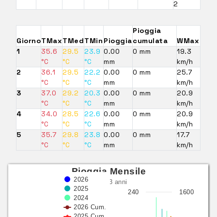
2
Pioggia
Giorno
TMax
TMed
TMin
Pioggia
cumulata
WMax
1
35.6
29.5
23.9
0.00
0 mm
19.3
°C
°C
°C
mm
km/h
2
36.1
29.5
22.2
0.00
0 mm
25.7
°C
°C
°C
mm
km/h
3
37.0
29.2
20.3
0.00
0 mm
20.9
°C
°C
°C
mm
km/h
4
34.0
28.5
22.6
0.00
0 mm
20.9
°C
°C
°C
mm
km/h
5
35.7
29.8
23.8
0.00
0 mm
17.7
°C
°C
°C
mm
km/h
Pioggia Mensile
2026
ultimi 3 anni
2025
240
1600
2024
2026 Cum.
2025 Cum.