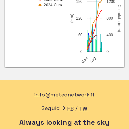
180
1200
2024 Cum.
Cumulata (mm)
(mm)
120
800
60
400
0
0
Gen
Lug
info@meteonetwork.it
Seguici
/
FB
TW
Always looking at the sky