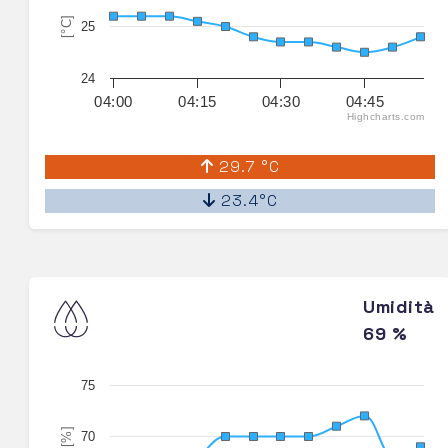
[°C]
25
24
04:00
04:15
04:30
04:45
Highcharts.com
29.7 °C
23.4°C
Umidità
69 %
75
[%]
70