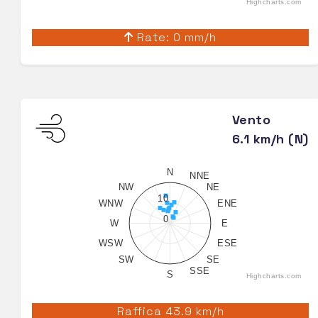
Highcharts.com
Rate: 0 mm/h
Vento
6.1 km/h (N)
N
NNE
NW
NE
10
WNW
ENE
0
W
E
WSW
ESE
SW
SE
SSE
S
Highcharts.com
Raffica 43.9 km/h