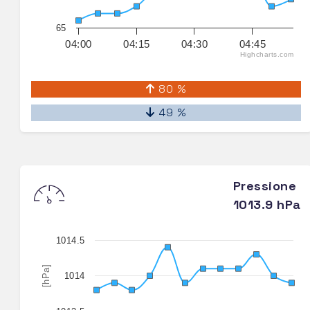
65
04:00
04:15
04:30
04:45
Highcharts.com
80 %
49 %
Pressione
1013.9 hPa
1014.5
[hPa]
1014