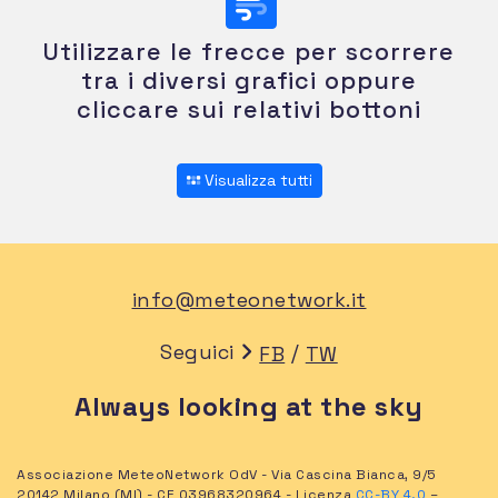
Utilizzare le frecce per scorrere
tra i diversi grafici oppure
cliccare sui relativi bottoni
Visualizza tutti
info@meteonetwork.it
Seguici
/
FB
TW
Always looking at the sky
Associazione MeteoNetwork OdV - Via Cascina Bianca, 9/5
20142 Milano (MI) - CF 03968320964 - Licenza
CC-BY 4.0
–