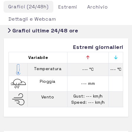
Grafici (24/48h)
Estremi
Archivio
Dettagli e Webcam
Grafici ultime 24/48 ore
Estremi giornalieri
Variabile
Temperatura
--- °C
--- °C
Pioggia
--- mm
Gust: --- km/h
Vento
Speed: --- km/h