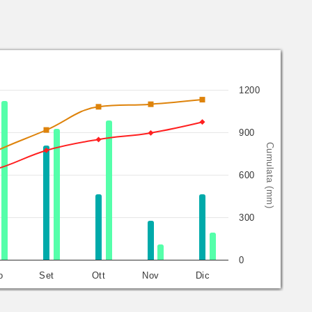
1200
900
Cumulata (mm)
600
300
0
o
Set
Ott
Nov
Dic