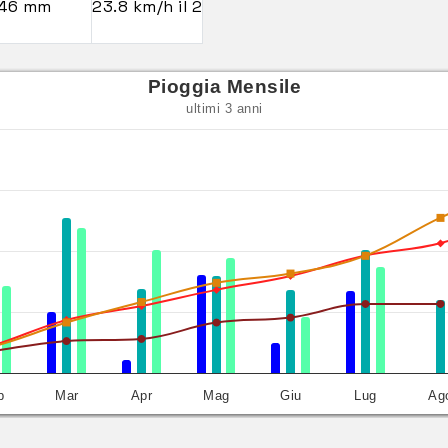
.46 mm
23.8 km/h il 2
Pioggia Mensile
ultimi 3 anni
b
Mar
Apr
Mag
Giu
Lug
Ag