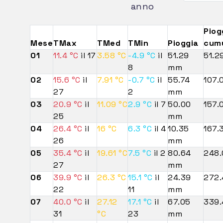
anno
Piog
Mese
TMax
TMed
TMin
Pioggia
cum
01
11.4 °C
il 17
3.58 °C
-4.9 °C
il
51.29
51.2
8
mm
02
15.6 °C
il
7.91 °C
-0.7 °C
il
55.74
107.
27
2
mm
03
20.9 °C
il
11.09 °C
2.9 °C
il 7
50.00
157.
25
mm
04
26.4 °C
il
16 °C
6.3 °C
il 4
10.35
167.
26
mm
05
35.4 °C
il
19.61 °C
7.5 °C
il 2
80.64
248
27
mm
06
39.9 °C
il
26.3 °C
15.1 °C
il
24.39
272.
22
11
mm
07
40.0 °C
il
27.12
17.1 °C
il
67.05
339
31
°C
23
mm