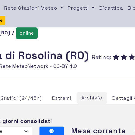
Rete Stazioni Meteo
Progetti
Didattica
Bl
te
(RO) /
online
 di Rosolina (RO)
Rating:
Rete MeteoNetwork
-
CC-BY 4.0
Archivio
Grafici (24/48h)
Estremi
Dettagl
 giorni consolidati
Mese corrente