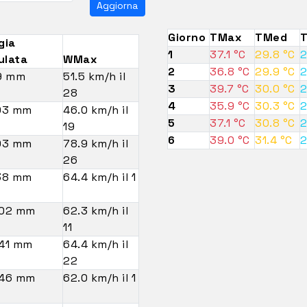
Aggiorna
Giorno
TMax
TMed
gia
1
37.1 °C
29.8 °C
2
ulata
WMax
2
36.8 °C
29.9 °C
2
9 mm
51.5 km/h il
3
39.7 °C
30.0 °C
2
28
4
35.9 °C
30.3 °C
2
03 mm
46.0 km/h il
5
37.1 °C
30.8 °C
2
19
6
39.0 °C
31.4 °C
2
03 mm
78.9 km/h il
26
38 mm
64.4 km/h il 1
.02 mm
62.3 km/h il
11
41 mm
64.4 km/h il
22
.46 mm
62.0 km/h il 1