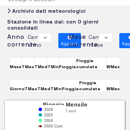
Archivio dati meteorologici
Stazione in linea dal:
con 0 giorni
consolidati
Anno
Mese
Cambia
Cambia
corrente
corrente
Aggiorna
Agg
anno
mese
Pioggia
Mese
TMax
TMed
TMin
Pioggia
cumulata
WMax
Pioggia
Giorno
TMax
TMed
TMin
Pioggia
cumulata
WMax
Pioggia Mensile
2026
ultimi 3 anni
2025
2024
2026 Cum.