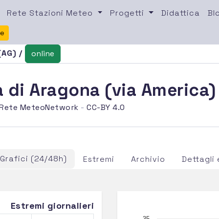
Rete Stazioni Meteo
Progetti
Didattica
Bl
te
(AG) /
online
 di Aragona (via America)
Rete MeteoNetwork
-
CC-BY 4.0
Grafici (24/48h)
Estremi
Archivio
Dettagl
Estremi giornalieri
35