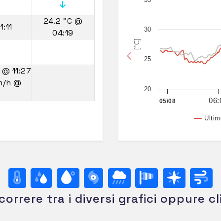
24.2 °C
@
1:11
30
04:19
[°C]
25
Previous
h
@ 11:27
km/h
@
20
06:
05/08
Ultim
correre tra i diversi grafici oppure cl