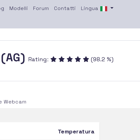
og
Modelli
Forum
Contatti
Lingua
 (AG)
Rating:
(98.2 %)
i e Webcam
Temperatura