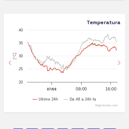
Temperatura
40
35
[°C]
30
Previous
Nex
25
20
08:00
16:00
07/08
Ultime 24h
Da 48 a 24h fa
Highcharts.com