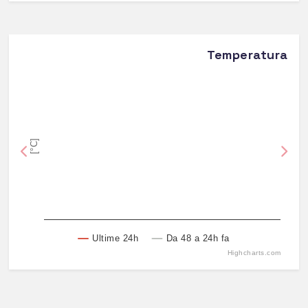
Temperatura
[°C]
Previous
Nex
Ultime 24h
Da 48 a 24h fa
Highcharts.com