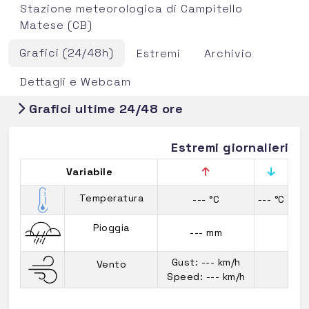
Stazione meteorologica di Campitello
Matese (CB)
Grafici (24/48h)
Estremi
Archivio
Dettagli e Webcam
Grafici ultime 24/48 ore
Estremi giornalieri
Variabile
Temperatura
--- °C
--- °C
Pioggia
--- mm
Gust: --- km/h
Vento
Speed: --- km/h