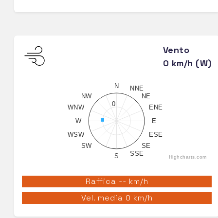
Vento
0 km/h (W)
N
NNE
NW
NE
0
WNW
ENE
W
E
WSW
ESE
SW
SE
SSE
S
Highcharts.com
Raffica -- km/h
Vel. media 0 km/h