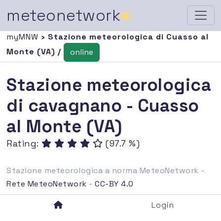
meteonetwork
■
myMNW
› Stazione meteorologica di Cuasso al
Monte (VA) /
online
Stazione meteorologica
di cavagnano - Cuasso
al Monte (VA)
Rating:
(97.7 %)
Stazione meteorologica a norma MeteoNetwork -
Rete MeteoNetwork
-
CC-BY 4.0
Login