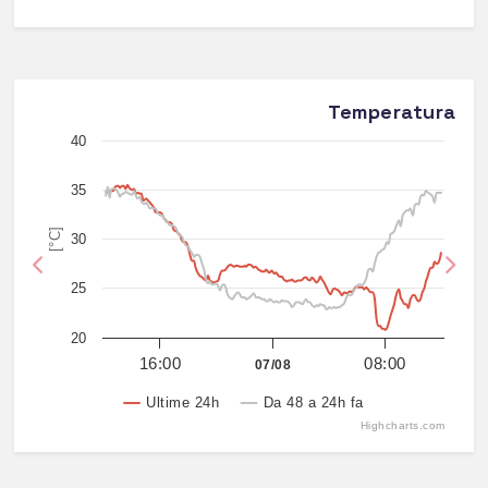
Temperatura
40
35
[°C]
30
Previous
Nex
25
20
16:00
08:00
07/08
Ultime 24h
Da 48 a 24h fa
Highcharts.com