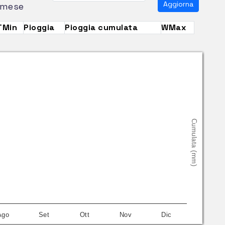
Aggiorna
mese
TMin
Pioggia
Pioggia cumulata
WMax
Cumulata (mm)
Ago
Set
Ott
Nov
Dic