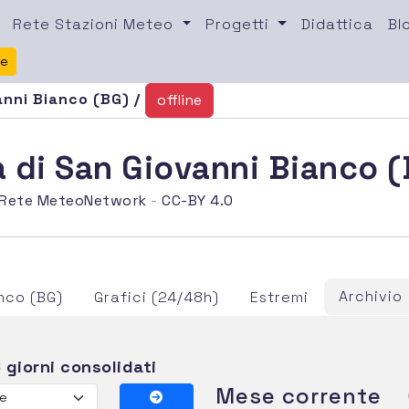
Rete Stazioni Meteo
Progetti
Didattica
Bl
te
anni Bianco (BG) /
offline
 di San Giovanni Bianco 
Rete MeteoNetwork
-
CC-BY 4.0
Archivio
nco (BG)
Grafici (24/48h)
Estremi
 giorni consolidati
Mese corrente