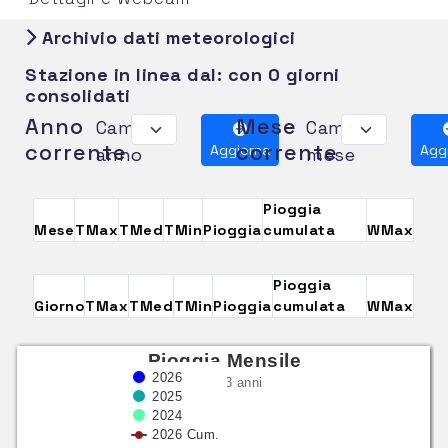
Archivio dati meteorologici
Stazione in linea dal:
con 0 giorni
consolidati
Anno
Mese
Cambia
Cambia
corrente
corrente
Aggiorna
Agg
anno
mese
Pioggia
Mese
TMax
TMed
TMin
Pioggia
cumulata
WMax
Pioggia
Giorno
TMax
TMed
TMin
Pioggia
cumulata
WMax
Pioggia Mensile
2026
ultimi 3 anni
2025
2024
2026 Cum.