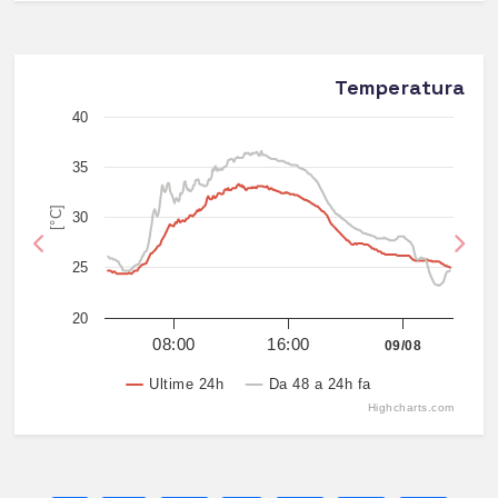
Temperatura
40
35
[°C]
30
Previous
Nex
25
20
08:00
16:00
09/08
Ultime 24h
Da 48 a 24h fa
Highcharts.com