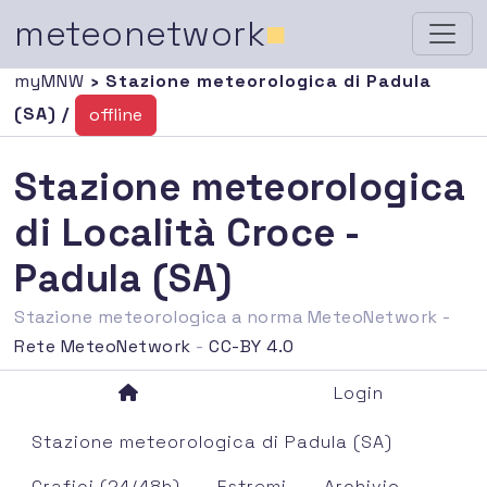
meteonetwork
■
myMNW
› Stazione meteorologica di Padula
(SA) /
offline
Stazione meteorologica
di Località Croce -
Padula (SA)
Stazione meteorologica a norma MeteoNetwork -
Rete MeteoNetwork
-
CC-BY 4.0
Login
Stazione meteorologica di Padula (SA)
Grafici (24/48h)
Estremi
Archivio