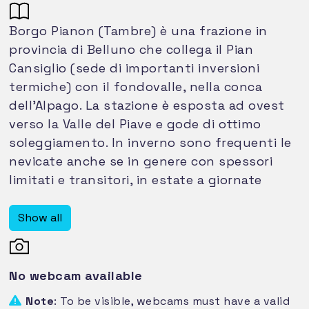
Borgo Pianon (Tambre) è una frazione in
provincia di Belluno che collega il Pian
Cansiglio (sede di importanti inversioni
termiche) con il fondovalle, nella conca
dell'Alpago. La stazione è esposta ad ovest
verso la Valle del Piave e gode di ottimo
soleggiamento. In inverno sono frequenti le
nevicate anche se in genere con spessori
limitati e transitori, in estate a giornate
molto calde possono seguire rapidi
peggioramenti ad opera di celle
Show all
temporalesche che spesso si formano nei
pomeriggi afosi sulle montagne circostanti.
E' anche possibile osservare intense piogge
No webcam available
legate ad avvezioni di aria dai quadranti
Note
: To be visible, webcams must have a valid