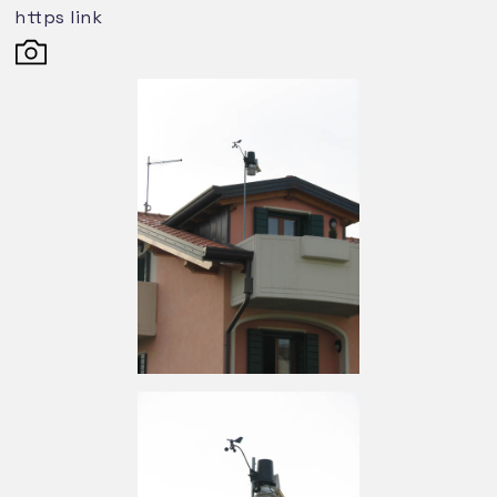
circa 840 mm di precipitazioni; da aprile ad
https link
ottobre sono frequenti gli eventi
temporaleschi (in media circa 25 temporali
l'anno) a volte anche di forte intensita'.
Soprattutto d'inverno sono abbastanza
frequenti periodi anche piuttosto lunghi
(oltre un mese) in cui si assiste all'assenza
completa di precipitazioni a causa della
presenza di un regime di alta pressione che
interessa l'Europa centro-meridionale od
occidentale; durante questi periodi sono
molto frequenti le nebbie (in media circa 40
giorni l'anno) che spesso perdurano per
l'intera giornata.