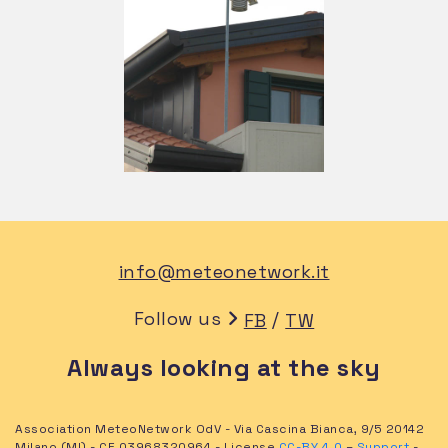
info@meteonetwork.it
Follow us
/
FB
TW
Always looking at the sky
Association MeteoNetwork OdV - Via Cascina Bianca, 9/5 20142
Milano (MI) - CF 03968320964 - License
CC-BY 4.0
–
Support
-