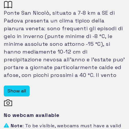
Ponte San Nicolò, situato a 7-8 km a SE di
Padova presenta un clima tipico della
pianura veneta: sono frequenti gli episodi di
gelo in inverno (punte minime di -8 °C, le
minime assolute sono attorno -15 °C), si
hanno mediamente 10-12 cm di
precipitazione nevosa all'anno e l'estate puo'
portare a giornate particolarmente calde ed
afose, con picchi prossimi a 40 °C. Il vento
soffia prevalentemente da ENE e durante gli
episodi invernali di bora si possono
Show all
raggiungere i 60 km/h; molto rari sono
invece gli episodi di venti favonici in caduta
dalle Alpi. Il mese piu' piovoso e' giugno, il
No webcam available
piu' secco e' febbraio e annualmente cadono
Note
: To be visible, webcams must have a valid