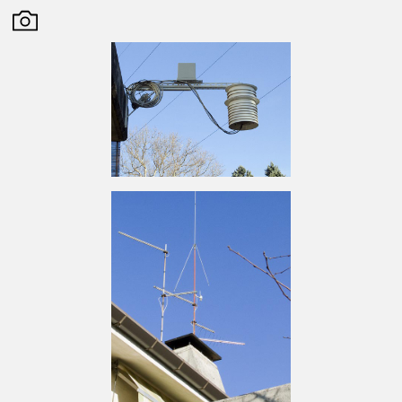
temporali primaverili ed estivi. Non va inoltre
dimenticato che la grandine è tra i fenomeni
caratterizzanti del clima estivo regionale.
Udine rientra, per quanto attiene alle
temperatura medie annuali, fra i valori di 12 e
14 °C , con massime estive che superano i
30° minime invenali di alcuni gradi sotto lo
zero . per quanto riguarda le precipitazioni i
valori medi annui variano da 1.300 a 1600 mm
. I mesi maggiormente secchi sono gennaio
febbraio e marzo , i piu’ piovosi tra agosto e
novembre . Nebbie fitte e nevicate con
accumuli importanti non sono frequenti ma
comunque non impossibili .