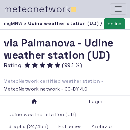
meteonetwork
■
myMNW
› Udine weather station (UD) /
online
via Palmanova - Udine
weather station (UD)
Rating:
(99.1 %)
MeteoNetwork certified weather station -
MeteoNetwork network
-
CC-BY 4.0
Login
Udine weather station (UD)
Graphs (24/48h)
Extremes
Archivio