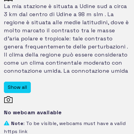
La mia stazione è situata a Udine sud a circa
3 km dal centro di Udine a 98 m slm . La
regione è situata alle medie latitudini, dove è
molto marcato il contrasto tra le masse
d’aria polare e tropicale: tale contrasto
genera frequentemente delle perturbazioni .
Il clima della regione può essere considerato
come un clima continentale moderato con
connotazione umida. La connotazione umida
del clima è dettata dall’elevata piovosità
dell’alta pianura friulana e della zona
Show all
prealpina. Questa componente è il risultato
sia dell’effetto che i rilievi hanno sui flussi di
aria umida provenienti da sud, che sono
No webcam available
forzati a moti verticali i quali si traducono in
Note
: To be visible, webcams must have a valid
piogge copiose, sia dell’elevata frequenza di
https link