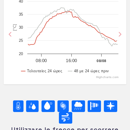
40
35
[°C]
30
Previous
Nex
25
20
08:00
16:00
08/08
Τελευταίες 24 ώρες
48 με 24 ώρες πριν
Highcharts.com
Utilizzare le frecce per scorrere