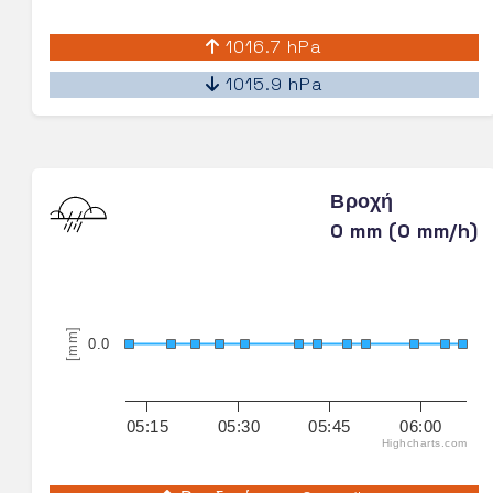
1016.7 hPa
1015.9 hPa
Βροχή
0 mm (0 mm/h)
[mm]
0.0
05:15
05:30
05:45
06:00
Highcharts.com