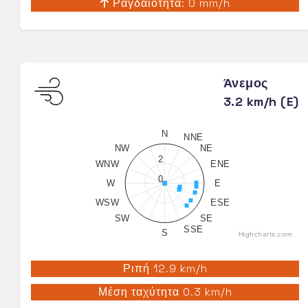
Ραγδαιότητα: 0 mm/h
Άνεμος
3.2 km/h (E)
N
NNE
NW
NE
2
WNW
ENE
0
W
E
WSW
ESE
SW
SE
SSE
S
Highcharts.com
Ριπή 12.9 km/h
Μέση ταχύτητα 0.3 km/h