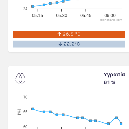
24
05:15
05:30
05:45
06:00
Highcharts.com
26.3 °C
22.2°C
Υγρασία
61 %
70
[%]
65
60