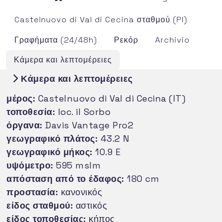
Castelnuovo di Val di Cecina σταθμού (PI)
Γραφήματα (24/48h)
Ρεκόρ
Archivio
Κάμερα και λεπτομέρειες
Κάμερα και λεπτομέρειες
μέρος:
Castelnuovo di Val di Cecina (IT)
τοποθεσία:
loc. il Sorbo
όργανα:
Davis Vantage Pro2
γεωγραφικό πλάτος:
43.2 N
γεωγραφικό μήκος:
10.9 E
υψόμετρο:
595 mslm
απόσταση από το έδαφος:
180 cm
προστασία:
κανονικός
είδος σταθμού:
αστικός
είδος τοποθεσίας:
κήπος