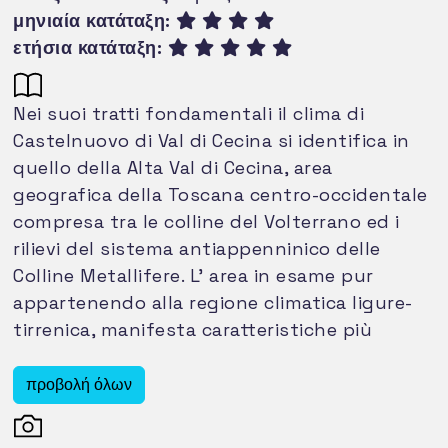
μηνιαία κατάταξη:
ετήσια κατάταξη:
Nei suoi tratti fondamentali il clima di
Castelnuovo di Val di Cecina si identifica in
quello della Alta Val di Cecina, area
geografica della Toscana centro-occidentale
compresa tra le colline del Volterrano ed i
rilievi del sistema antiappenninico delle
Colline Metallifere. L’ area in esame pur
appartenendo alla regione climatica ligure-
tirrenica, manifesta caratteristiche più
marcatamente continentali, dovute ad una
certa distanza dalla costa; presenta anche
προβολή όλων
una maggiore oceanicità, a causa della
orografia collinare e montuosa. La