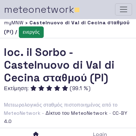
meteonetwork
■
myMNW
› Castelnuovo di Val di Cecina σταθμού
(PI) /
ενεργός
loc. il Sorbo -
Castelnuovo di Val di
Cecina σταθμού (PI)
Εκτίμηση:
(99.1 %)
Μετεωρολογικός σταθμός πιστοποιημένος από το
MeteoNetwork -
Δίκτυο του MeteoNetwork
-
CC-BY
4.0
Login