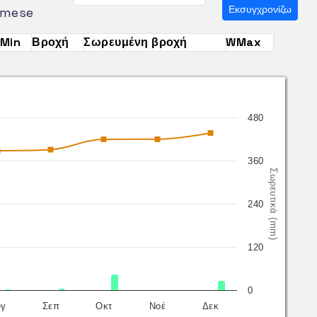
Εκσυγχρονίζω
mese
Min
Βροχή
Σωρευμένη βροχή
WMax
480
360
Σωρευτικά (mm)
240
120
0
ύγ
Σεπ
Οκτ
Νοέ
Δεκ