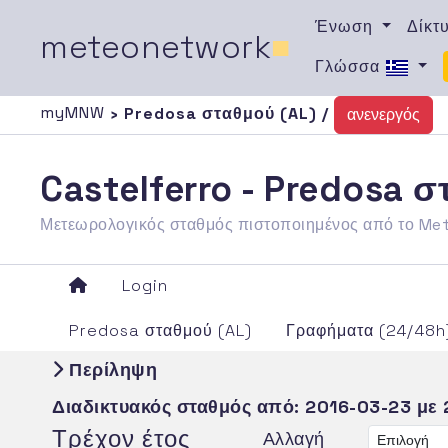
Ένωση
Δίκτ
meteonetwork
■
Γλώσσα
myMNW
› Predosa σταθμού (AL) /
ανενεργός
Castelferro - Predosa σ
Μετεωρολογικός σταθμός πιστοποιημένος από το M
Login
Predosa σταθμού (AL)
Γραφήματα (24/48h
Περίληψη
Διαδικτυακός σταθμός από:
2016-03-23
με 
Τρέχον έτος
Αλλαγή