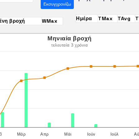
Εκσυγχρονίζω
Ημέρα
TMax
TAvg
T
ένη βροχή
WMax
Μηνιαία βροχή
τελευταία 3 χρόνια
β
Μάρ
Απρ
Μάι
Ιούν
Ιούλ
Α