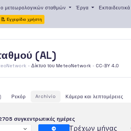
υο μετεωρολογικών σταθμών
Έργα
Εκπαιδευτικά
Εγχειρίδιο χρήστη
ταθμού (AL)
eteoNetwork -
Δίκτυο του MeteoNetwork
-
CC-BY 4.0
Archivio
)
Ρεκόρ
Κάμερα και λεπτομέρειες
2705 συγκεντρωτικές ημέρες
Τρέχων μήνας