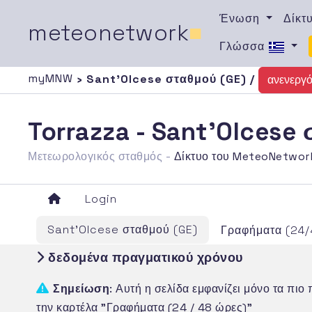
Ένωση
Δίκτ
meteonetwork
■
Γλώσσα
myMNW
› Sant'Olcese σταθμού (GE) /
ανενεργ
Torrazza - Sant'Olcese
Μετεωρολογικός σταθμός -
Δίκτυο του MeteoNetwor
Login
Sant'Olcese σταθμού (GE)
Γραφήματα (24/
δεδομένα πραγματικού χρόνου
Σημείωση
: Αυτή η σελίδα εμφανίζει μόνο τα πι
την καρτέλα "Γραφήματα (24 / 48 ώρες)"