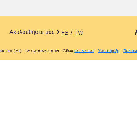
Ακολουθήστε μας
/
FB
TW
Milano (MI) - CF 03968320964 - Άδεια
CC-BY 4.0
–
Υποστήριξη
-
Πολιτι