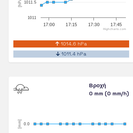
[hPa]
1011.5
1011
17:00
17:15
17:30
17:45
Highcharts.com
1014.6 hPa
1011.4 hPa
Βροχή
0 mm (0 mm/h)
[mm]
0.0