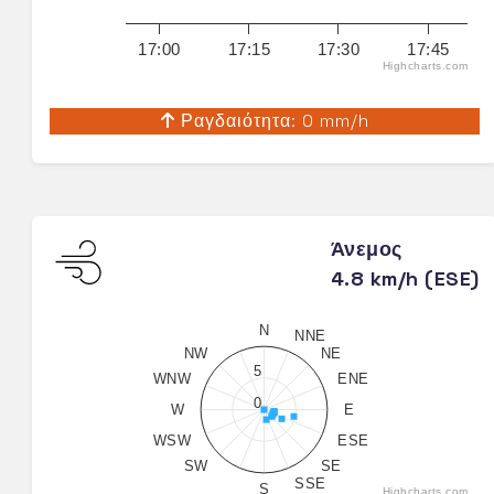
17:00
17:15
17:30
17:45
Highcharts.com
Ραγδαιότητα: 0 mm/h
Άνεμος
4.8 km/h (ESE)
N
NNE
NW
NE
5
WNW
ENE
0
W
E
WSW
ESE
SW
SE
SSE
S
Highcharts.com