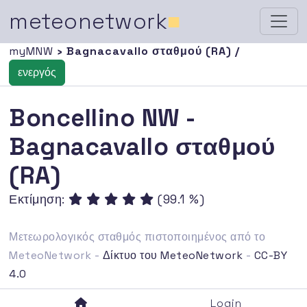
meteonetwork
■
myMNW
› Bagnacavallo σταθμού (RA) /
ενεργός
Boncellino NW -
Bagnacavallo σταθμού
(RA)
Εκτίμηση:
(99.1 %)
Μετεωρολογικός σταθμός πιστοποιημένος από το
MeteoNetwork -
Δίκτυο του MeteoNetwork
-
CC-BY
4.0
Login