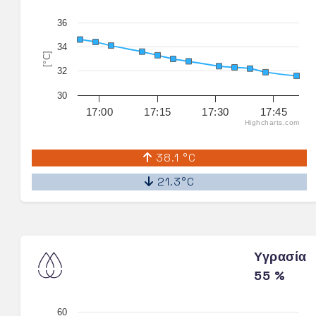
36
34
[°C]
32
30
17:00
17:15
17:30
17:45
Highcharts.com
38.1 °C
21.3°C
Υγρασία
55 %
60