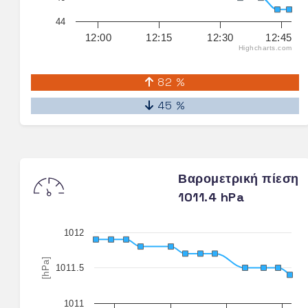
44
12:00
12:15
12:30
12:45
Highcharts.com
82 %
45 %
Βαρομετρική πίεση
1011.4 hPa
1012
[hPa]
1011.5
1011