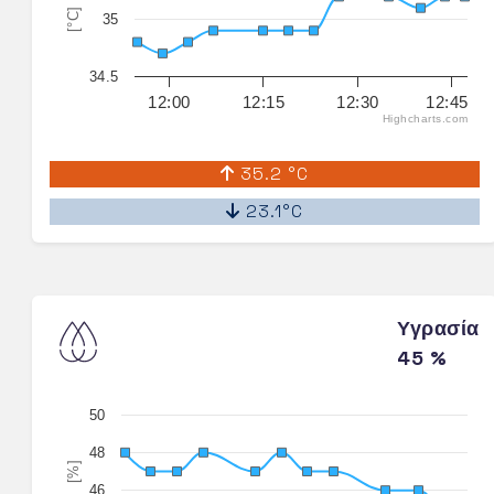
[°C]
35
34.5
12:00
12:15
12:30
12:45
Highcharts.com
35.2 °C
23.1°C
Υγρασία
45 %
50
48
[%]
46