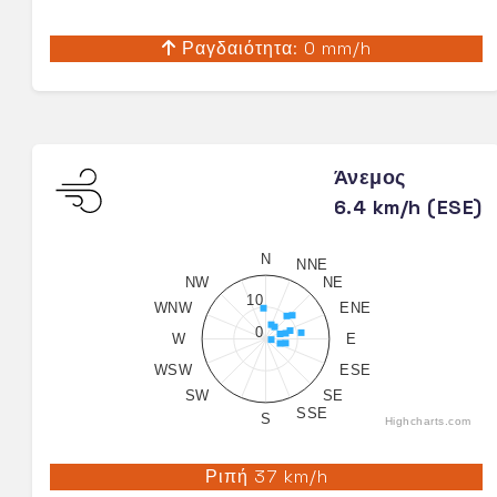
Ραγδαιότητα: 0 mm/h
Άνεμος
6.4 km/h (ESE)
N
NNE
NW
NE
10
WNW
ENE
0
W
E
WSW
ESE
SW
SE
SSE
S
Highcharts.com
Ριπή 37 km/h