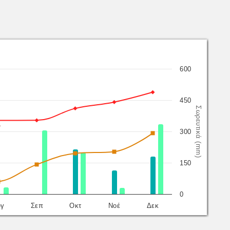
600
450
Σωρευτικά (mm)
300
150
0
ύγ
Σεπ
Οκτ
Νοέ
Δεκ