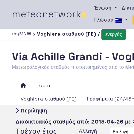
Ένωση
Δίκτ
meteonetwork
■
Γλώσσα
myMNW
› Voghiera σταθμού (FE) /
ενεργός
Via Achille Grandi - Vo
Μετεωρολογικός σταθμός πιστοποιημένος από το M
Login
Voghiera σταθμού (FE)
Γραφήματα (24/48
Περίληψη
Διαδικτυακός σταθμός από:
2015-04-26
με 
Τρέχον έτος
Αλλαγή