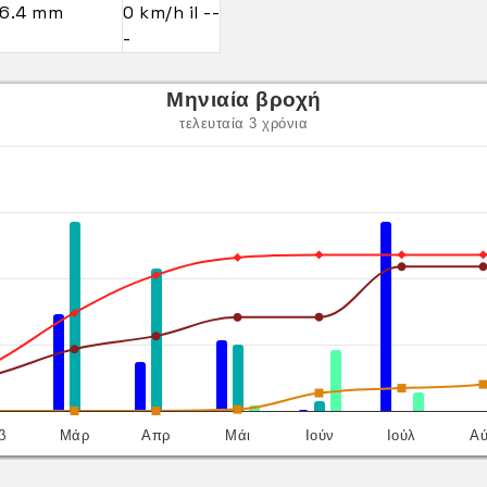
6.4 mm
0 km/h il --
-
Μηνιαία βροχή
τελευταία 3 χρόνια
β
Μάρ
Απρ
Μάι
Ιούν
Ιούλ
Α