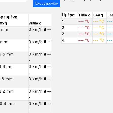
Εκσυγχρονίζω
Ημέρα
TMax
TAvg
TM
ρευμένη
1
--- °C
--- °C
---
οχή
WMax
2
--- °C
--- °C
---
4 mm
0 km/h il --
3
--- °C
--- °C
---
-
4
--- °C
--- °C
---
 mm
0 km/h il --
-
9.6 mm
0 km/h il --
-
9.4 mm
0 km/h il --
-
1.8 mm
0 km/h il --
-
2.2 mm
0 km/h il --
-
6.4 mm
0 km/h il --
-