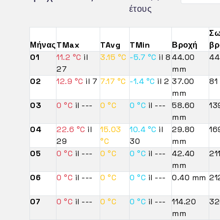
έτους
Σω
Μήνας
TMax
TAvg
TMin
Βροχή
βρ
01
11.2 °C
il
3.15 °C
-5.7 °C
il 8
44.00
4
27
mm
02
12.9 °C
il 7
7.17 °C
-1.4 °C
il 2
37.00
81
mm
03
0 °C
il ---
0 °C
0 °C
il ---
58.60
13
mm
04
22.6 °C
il
15.03
10.4 °C
il
29.80
16
29
°C
30
mm
05
0 °C
il ---
0 °C
0 °C
il ---
42.40
21
mm
06
0 °C
il ---
0 °C
0 °C
il ---
0.40 mm
21
07
0 °C
il ---
0 °C
0 °C
il ---
114.20
32
mm