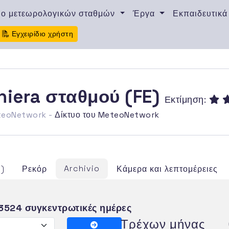
υο μετεωρολογικών σταθμών
Έργα
Εκπαιδευτικά
Εγχειρίδιο χρήστη
ghiera σταθμού (FE)
Εκτίμηση:
eteoNetwork -
Δίκτυο του MeteoNetwork
Archivio
h)
Ρεκόρ
Κάμερα και λεπτομέρειες
3524 συγκεντρωτικές ημέρες
Τρέχων μήνας