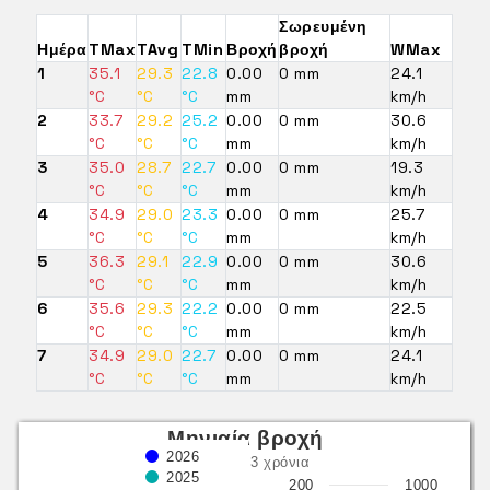
Σωρευμένη
Ημέρα
TMax
TAvg
TMin
Βροχή
βροχή
WMax
1
35.1
29.3
22.8
0.00
0 mm
24.1
°C
°C
°C
mm
km/h
2
33.7
29.2
25.2
0.00
0 mm
30.6
°C
°C
°C
mm
km/h
3
35.0
28.7
22.7
0.00
0 mm
19.3
°C
°C
°C
mm
km/h
4
34.9
29.0
23.3
0.00
0 mm
25.7
°C
°C
°C
mm
km/h
5
36.3
29.1
22.9
0.00
0 mm
30.6
°C
°C
°C
mm
km/h
6
35.6
29.3
22.2
0.00
0 mm
22.5
°C
°C
°C
mm
km/h
7
34.9
29.0
22.7
0.00
0 mm
24.1
°C
°C
°C
mm
km/h
Μηνιαία βροχή
2026
τελευταία 3 χρόνια
2025
200
1000