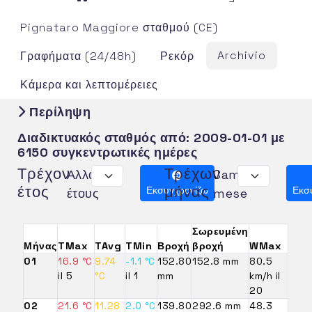
Pignataro Maggiore σταθμού (CE)
Archivio
Γραφήματα (24/48h)
Ρεκόρ
Κάμερα και λεπτομέρειες
Περίληψη
Διαδικτυακός σταθμός από:
2009-01-01
με
6150 συγκεντρωτικές ημέρες
Τρέχον
Τρέχων
Αλλαγή
Cambia
έτος
μήνας
Εκσυγχρονίζω
Εκσ
έτους
mese
Σωρευμένη
Μήνας
TMax
TAvg
TMin
Βροχή
βροχή
WMax
01
16.9 °C
9.74
-1.1 °C
152.80
152.8 mm
80.5
il 5
°C
il 1
mm
km/h il
20
02
21.6 °C
11.28
2.0 °C
139.80
292.6 mm
48.3