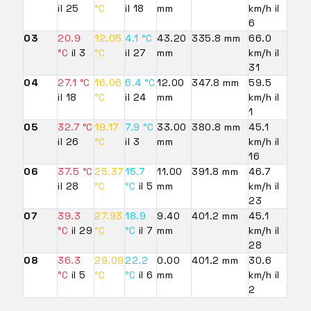
il 25
°C
il 18
mm
km/h il
6
03
20.9
12.05
4.1 °C
43.20
335.8 mm
66.0
°C
il 3
°C
il 27
mm
km/h il
31
04
27.1 °C
16.06
6.4 °C
12.00
347.8 mm
59.5
il 18
°C
il 24
mm
km/h il
1
05
32.7 °C
19.17
7.9 °C
33.00
380.8 mm
45.1
il 26
°C
il 3
mm
km/h il
16
06
37.5 °C
25.37
15.7
11.00
391.8 mm
46.7
il 28
°C
°C
il 5
mm
km/h il
23
07
39.3
27.93
18.9
9.40
401.2 mm
45.1
°C
il 29
°C
°C
il 7
mm
km/h il
28
08
36.3
29.09
22.2
0.00
401.2 mm
30.6
°C
il 5
°C
°C
il 6
mm
km/h il
2