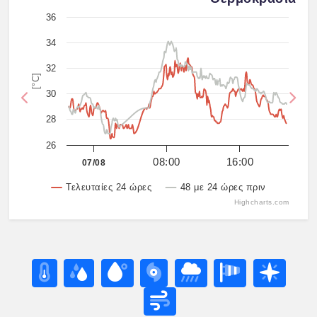
36
34
32
[°C]
30
Previous
Nex
28
26
08:00
16:00
07/08
Τελευταίες 24 ώρες
48 με 24 ώρες πριν
Highcharts.com