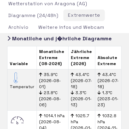
Wetterstation von Aragona (AG)
Extremwerte
Diagramme (24/48h)
Archivio
Weitere Infos und Webcam
Monatliche und j�hrliche Diagramme
Monatliche
Jährliche
Extreme
Extreme
Absolute
Variable
(08-2026)
(2026)
Extreme
35.9°C
43.4°C
43.4°C
(2026-08-
(2026-07-
(2026-07-
Temperatur
01)
18)
18)
23.8°C
3.3°C
1.3°C
(2026-08-
(2026-01-
(2023-01-
06)
13)
23)
1014.1 hPa
1025.7
1032.8
(2026-08-
hPa
hPa
04)
(2026-01-
(2024-11-