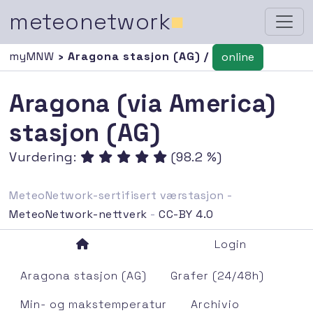
meteonetwork
■
myMNW
› Aragona stasjon (AG) /
online
Aragona (via America)
stasjon (AG)
Vurdering:
(98.2 %)
MeteoNetwork-sertifisert værstasjon -
MeteoNetwork-nettverk
-
CC-BY 4.0
Login
Aragona stasjon (AG)
Grafer (24/48h)
Min- og makstemperatur
Archivio