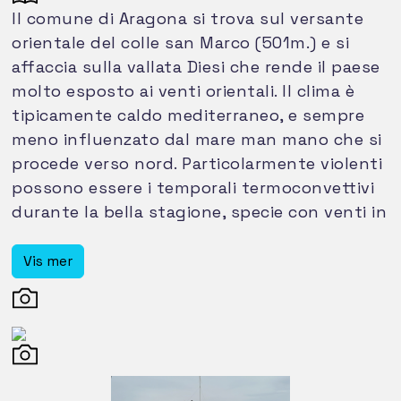
Il comune di Aragona si trova sul versante
orientale del colle san Marco (501m.) e si
affaccia sulla vallata Diesi che rende il paese
molto esposto ai venti orientali. Il clima è
tipicamente caldo mediterraneo, e sempre
meno influenzato dal mare man mano che si
procede verso nord. Particolarmente violenti
possono essere i temporali termoconvettivi
durante la bella stagione, specie con venti in
quota da nord/nord-est o da est, in
quest'ultimo caso particolarmente colpite
Vis mer
risultano essere le campagne subito ad est
del centro abitato. In inverno difficilmente in
paese si raggiungono temperature sotto lo
zero. Discorso diverso invece per le vallate a
nord, e in particolar modo nelle zone