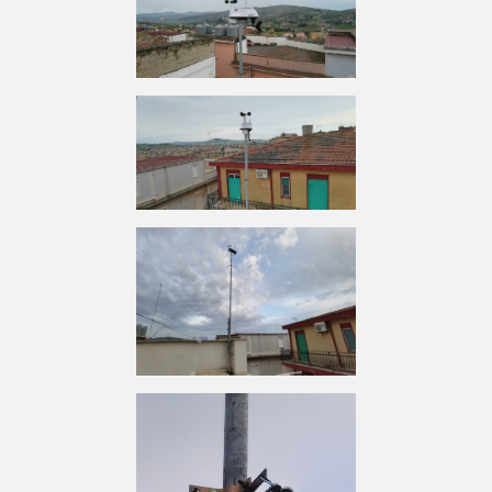
limitrofe a contrada salto d'Angio', dove il
clima assume caratteristiche più
continentali. Piogge soprattutto
dall'autunno ai primi mesi della primavera
con maggiori accumuli durante il periodo
autunnale, durante il quale molto frequenti
e violenti risultano essere i temporali
marittimi in risalita dal canale di Sicilia. Le
estati sono calde e nelle zone più interne si
possono raggiungere i 40 gradi durante le
avvezioni subtropicali. Poco frequentati
sono le nevicate, più abbondanti nei rilievi
orientali, meno soggetti all'ombra
pluviometrica dei monti Sicani.