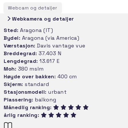
Webcam og detaljer
Webkamera og detaljer
Sted:
Aragona (IT)
Bydel:
Aragona (via America)
Værstasjon:
Davis vantage vue
Breddegrad:
37.403 N
Lengdegrad:
13.617 E
Moh:
380 mslm
Høyde over bakken:
400 cm
Skjerm:
standard
Stasjonsmodell:
urbant
Plassering:
balkong
Månedlig ranking:
årlig ranking: