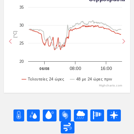
35
30
[°C]
25
Previous
Nex
20
08:00
16:00
06/08
Τελευταίες 24 ώρες
48 με 24 ώρες πριν
Highcharts.com